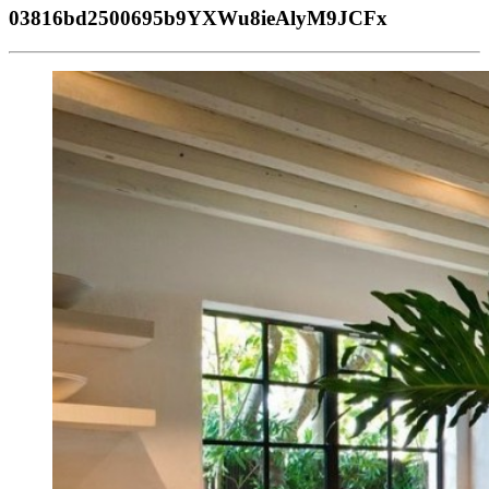
03816bd2500695b9YXWu8ieAlyM9JCFx