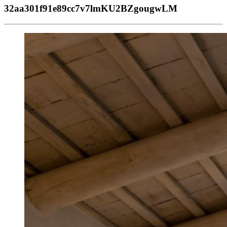
32aa301f91e89cc7v7lmKU2BZgougwLM