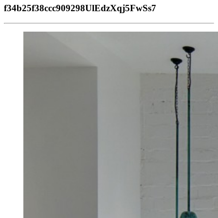
f34b25f38ccc909298UlEdzXqj5FwSs7