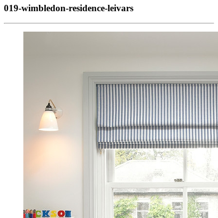
019-wimbledon-residence-leivars