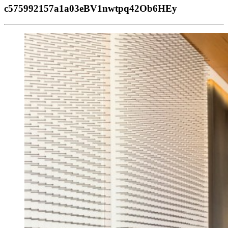
c575992157a1a03eBV1nwtpq42Ob6HEy