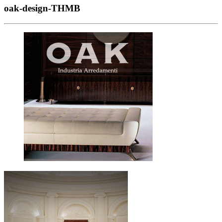
oak-design-THMB