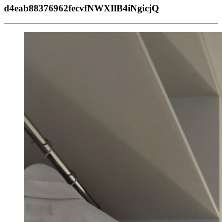
d4eab88376962fecvfNWXIlB4iNgicjQ