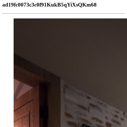
ad19fc0073c3c0f91KukB5qYiXsQKm68