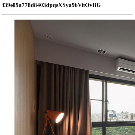
f39e09a778d8403dpqsXSya96VitOvBG