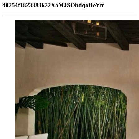
40254f1823383622XaMJSObdqol1eYtt