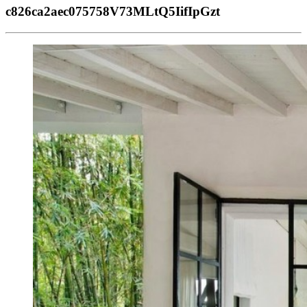
c826ca2aec075758V73MLtQ5IifIpGzt