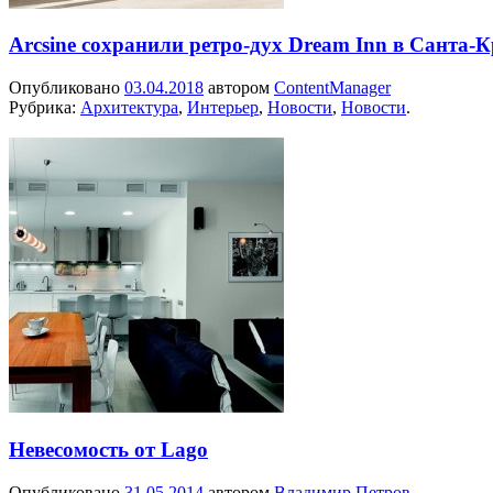
Arcsine сохранили ретро-дух Dream Inn в Санта-К
Опубликовано
03.04.2018
автором
ContentManager
Рубрика:
Архитектура
,
Интерьер
,
Новости
,
Новости
.
Невесомость от Lago
Опубликовано
31.05.2014
автором
Владимир Петров