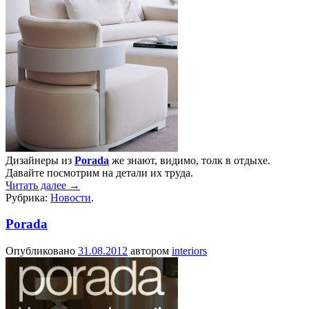
Дизайнеры из
Porada
же знают, видимо, толк в отдыхе.
Давайте посмотрим на детали их труда.
Читать далее
→
Рубрика:
Новости
.
Porada
Опубликовано
31.08.2012
автором
interiors