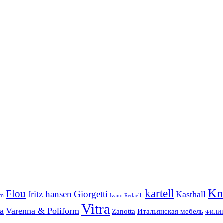
Kn
kartell
Flou
fritz hansen
Giorgetti
Kasthall
am
Ivano Redaelli
Vitra
a
Varenna & Poliform
Zanotta
Итальянская мебель
ФИЛИП