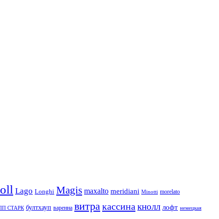
oll
Magis
Lago
maxalto
meridiani
Longhi
morelato
Minotti
витра
кассина
кнолл
бултхауп
лофт
варенна
П СТАРК
немецкая