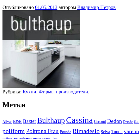
Опубликовано
01.05.2013
автором
Владимир Петров
Рубрика:
Кухни
,
Фирмы производители
.
Метки
Cassina
Bulthaup
Dedon
Baxter
Alivar
B&B
Ceccotti
fi
Driade
Rimadesio
poliform
Poltrona Frau
varenn
Tonon
Porada
Selva
полиформ
римадезио
мебель
флу