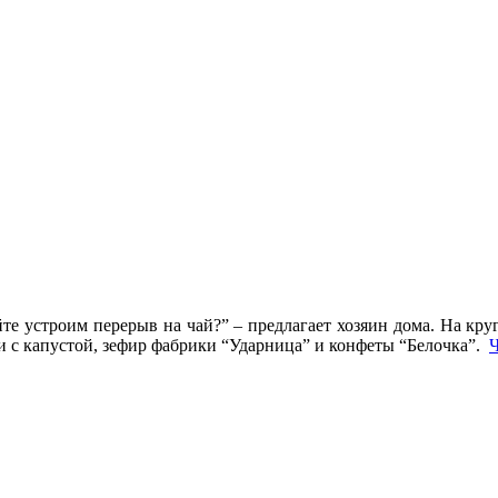
те устроим перерыв на чай?” – предлагает хозяин дома. На кру
и с капустой, зефир фабрики “Ударница” и конфеты “Белочка”.
Ч