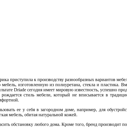
абрика приступила к производству разнообразных вариантов мебел
мебель, изготовленную из полиуретана, стекла и пластика. Вм
ультате Driade сегодня имеет мировую известность, успешно прод
 рождается стиль мебели, который не вписывается в традици
мфортной.
льзовать ее у себя в загородном доме, например, для обустро
гкая мебель, обитая натуральной кожей.
асить обстановку любого дома. Кроме того, бренд производит по