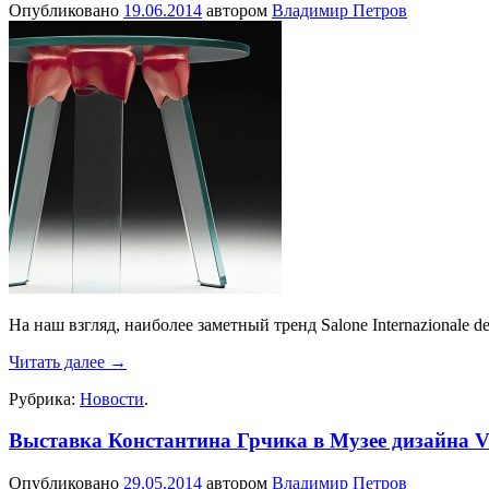
Опубликовано
19.06.2014
автором
Владимир Петров
На наш взгляд, наиболее заметный тренд Salone Internazionale
Читать далее
→
Рубрика:
Новости
.
Выставка Константина Грчика в Музее дизайна V
Опубликовано
29.05.2014
автором
Владимир Петров