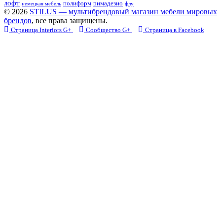
лофт
полиформ
римадезио
немецкая мебель
флу
© 2026
STILUS — мультибрендовый магазин мебели мировых
брендов
, все права защищены.
Страница Interiors G+
Сообщество G+
Страница в Facebook