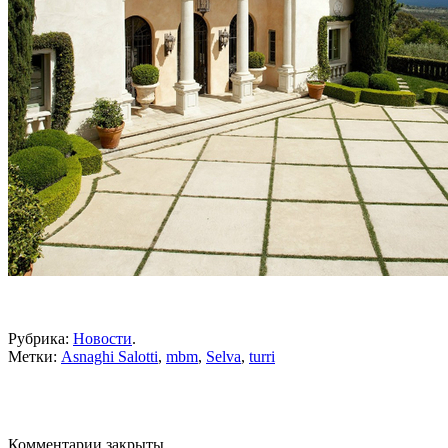
Рубрика:
Новости
.
Метки:
Asnaghi Salotti
,
mbm
,
Selva
,
turri
Комментарии закрыты.