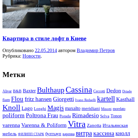
Квартира в стиле лофт в Киеве
Опубликовано
22.05.2014
автором
Владимир Петров
Рубрика:
Новости
.
Метки
Cassina
Bulthaup
Dedon
Baxter
Alivar
B&B
Ceccotti
Driade
kartell
Flou
fritz hansen
Giorgetti
Kasthall
fiam
Ivano Redaelli
Knoll
Magis
Lago
maxalto
meridiani
Longhi
morelato
Minotti
Rimadesio
poliform
Poltrona Frau
Tonon
Porada
Selva
Vitra
varenna
Varenna & Poliform
Zanotta
Итальянская
витра
кассина
кнолл
мебель
бултхауп
варенна
ФИЛИПП СТАРК