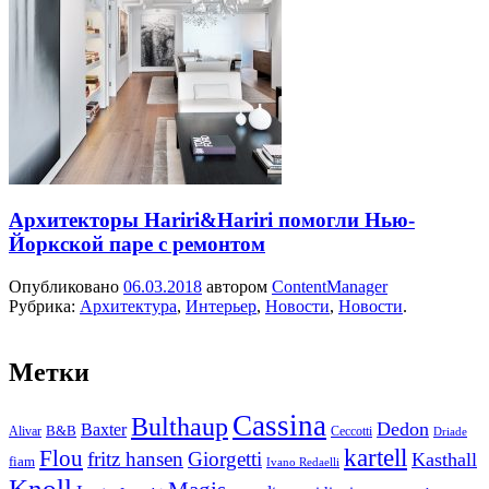
Архитекторы Hariri&Hariri помогли Нью-
Йоркской паре с ремонтом
Опубликовано
06.03.2018
автором
ContentManager
Рубрика:
Архитектура
,
Интерьер
,
Новости
,
Новости
.
Метки
Cassina
Bulthaup
Dedon
Baxter
Alivar
B&B
Ceccotti
Driade
kartell
Flou
fritz hansen
Giorgetti
Kasthall
fiam
Ivano Redaelli
Knoll