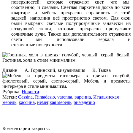
поверхностей, которые отражают свет, что мы,
собственно, и сделали. Светлая паркетная доска по всей
квартире и мебель прекрасно справились с этой
задачей, наполнив всё пространство светом. Для окон
были выбраны светлые полупрозрачные занавески из
воздушной ткани, которые прекрасно пропускают
солнечные лучи. Также для дополнительного отражения
света мы использовали зеркала и
стеклянные поверхности.
Дизайн — А. Гординский, визуализация — К. Тыква
Рубрика:
Новости
.
Метки:
Cassina
,
Rimadesio
,
varenna
,
варенна
,
Итальянская
мебель
,
кассина
,
немецкая мебель
,
римадезио
Комментарии закрыты.