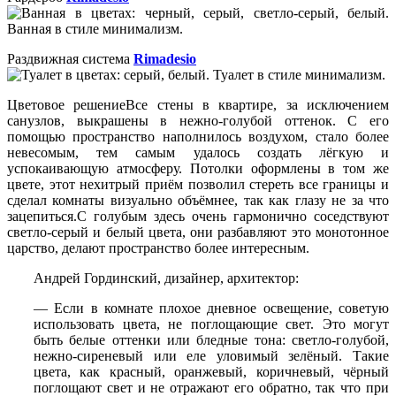
Раздвижная система
Rimadesio
Цветовое решениеВсе стены в квартире, за исключением
санузлов, выкрашены в нежно-голубой оттенок. С его
помощью пространство наполнилось воздухом, стало более
невесомым, тем самым удалось создать лёгкую и
успокаивающую атмосферу. Потолки оформлены в том же
цвете, этот нехитрый приём позволил стереть все границы и
сделал комнаты визуально объёмнее, так как глазу не за что
зацепиться.С голубым здесь очень гармонично соседствуют
светло-серый и белый цвета, они разбавляют это монотонное
царство, делают пространство более интересным.
Андрей Гординский, дизайнер, архитектор:
— Если в комнате плохое дневное освещение, советую
использовать цвета, не поглощающие свет. Это могут
быть белые оттенки или бледные тона: светло-голубой,
нежно-сиреневый или еле уловимый зелёный. Такие
цвета, как красный, оранжевый, коричневый, чёрный
поглощают свет и не отражают его обратно, так что при