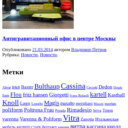
Антигравитационный офис в центре Москвы
Опубликовано
21.03.2014
автором
Владимир Петров
Рубрика:
Новости
,
Новости
.
Метки
Cassina
Bulthaup
Dedon
Baxter
Alivar
B&B
Ceccotti
Driade
kartell
Flou
fritz hansen
Giorgetti
Kasthall
fiam
Ivano Redaelli
Knoll
Magis
Lago
maxalto
meridiani
Longhi
morelato
Minotti
Rimadesio
poliform
Poltrona Frau
Tonon
Porada
Selva
Vitra
varenna
Varenna & Poliform
Zanotta
Итальянская
витра
кассина
кнолл
мебель
бултхауп
варенна
ФИЛИПП СТАРК