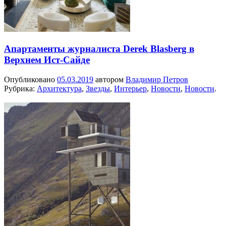
Апартаменты журналиста Derek Blasberg в
Верхнем Ист-Сайде
Опубликовано
05.03.2019
автором
Владимир Петров
Рубрика:
Архитектура
,
Звезды
,
Интерьер
,
Новости
,
Новости
.