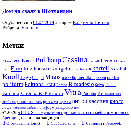
Дом на сваях в Шотландии
Опубликовано
01.04.2014
автором
Владимир Петров
Рубрика:
Новости
.
Метки
Cassina
Bulthaup
Dedon
Baxter
Alivar
B&B
Ceccotti
Driade
kartell
Flou
fritz hansen
Giorgetti
Kasthall
fiam
Ivano Redaelli
Knoll
Magis
Lago
maxalto
meridiani
Longhi
morelato
Minotti
Rimadesio
poliform
Poltrona Frau
Tonon
Porada
Selva
Vitra
varenna
Varenna & Poliform
Zanotta
Итальянская
витра
кассина
кнолл
мебель
бултхауп
варенна
ФИЛИПП СТАРК
лофт
полиформ
римадезио
немецкая мебель
флу
© 2026
STILUS — мультибрендовый магазин мебели мировых
брендов
, все права защищены.
Страница Interiors G+
Сообщество G+
Страница в Facebook