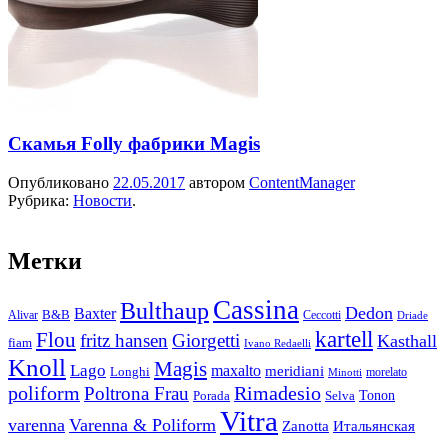
Скамья Folly фабрики Magis
Опубликовано
22.05.2017
автором
ContentManager
Рубрика:
Новости
.
Метки
Cassina
Bulthaup
Dedon
Baxter
Alivar
B&B
Ceccotti
Driade
kartell
Flou
fritz hansen
Giorgetti
Kasthall
fiam
Ivano Redaelli
Knoll
Magis
Lago
maxalto
meridiani
Longhi
morelato
Minotti
Rimadesio
poliform
Poltrona Frau
Tonon
Porada
Selva
Vitra
varenna
Varenna & Poliform
Zanotta
Итальянская