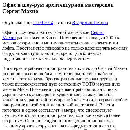
Офис и шоу-рум архитектурной мастерской
Сергея Махно
Опубликовано
11.09.2014
автором
Владимир Петров
Офис и шоу-рум архитектурной мастерской
Сергея
Махно
расположен в Киеве. Помещение площадью 200 кв.
метров оформлено в минималистском стиле с элементами
лофта.
Пространство призвано не только вдохновлять команду
сотрудников студии, но и раскрепощать клиентов,
подготавливая их к смелым экспериментам.
В интерьере рабочего пространства архитектор Сергей Махно
использовал свои любимые материалы, такие как бетон,
камень, стекло, медь, бронзу, различные породы дерева, а
также высококачественную сантехнику TOTO и кухонную
мебель Miele. Помещения украшают работы талантливых
украинских скульпторов и художников, а также богатая
коллекция украинской зооморфной керамики, создавая особое
настроение в этой минималистской мастерской. Высота
потолков в офисе составляет 4 метра, что способствует
лучшему восприятию пространства, которое кажется более
открытым. Основные идеи по освещению принадлежат
главному архитектору, а живая изгородь из тропических