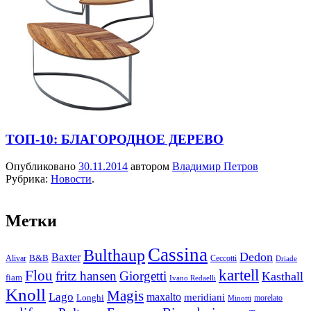
ТОП-10: БЛАГОРОДНОЕ ДЕРЕВО
Опубликовано
30.11.2014
автором
Владимир Петров
Рубрика:
Новости
.
Метки
Cassina
Bulthaup
Dedon
Baxter
Alivar
B&B
Ceccotti
Driade
kartell
Flou
fritz hansen
Giorgetti
Kasthall
fiam
Ivano Redaelli
Knoll
Magis
Lago
maxalto
meridiani
Longhi
morelato
Minotti