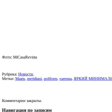
Фото: MiCasaRevista
Рубрика:
Новости
.
Метки:
Magis
,
meridiani
,
poliform
,
varenna
,
ЯРКИЙ МИНИМАЛ
Комментарии закрыты.
Навигация по записям