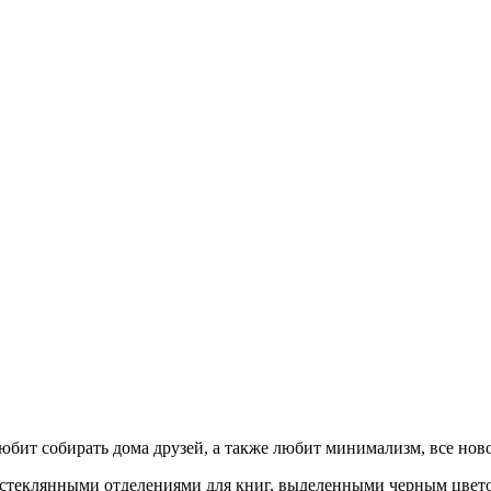
любит собирать дома друзей, а также любит минимализм, все нов
 стеклянными отделениями для книг, выделенными черным цвето