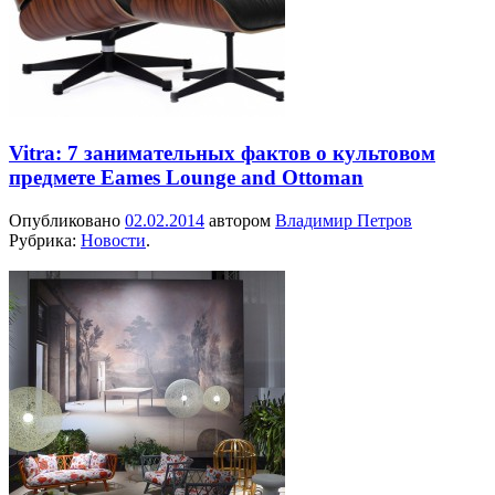
Vitra: 7 занимательных фактов о культовом
предмете Eames Lounge and Ottoman
Опубликовано
02.02.2014
автором
Владимир Петров
Рубрика:
Новости
.