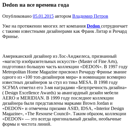
Dedon на все времена года
Опубликовано
05.01.2015
автором
Владимир Петров
Уже на протяжении многих лет компания
Dedon
сотрудничает
с такими известными дизайнерами как Франк Литар и Ричард
Фринье.
Американский дизайнер из Лос-Анджелеса, признанный
«магистр изобразительных искусств» (Master of Fine Arts),
подготовил большую часть коллекции «DEDON». В 1997 году
Metropolitan Home Magazine присвоил Ричарду Фринье звание
одного из «100 топ-дизайнеров мира» в номинации всемирно
известных дизайнеров за стул из тика MESA. В 1998 году
SCFMA отметил его 3-мя наградами «Безупречность дизайна»
( Design Excellence Awards) за авангардный дизайн мебели
AERO и MERIDIAN. В 1999 году последнее коллекции
дизайнера были представлены марками Brown Jordan и
«DEDON» и отмечены призами ASID, IDSA, «Interior Design
Magazine», «The Resourse Council». Таким образом, коллекции
«DEDON» — это всегда оригинальный дизайн, необычные
формы и чистота линий.