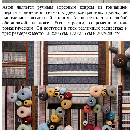
Aston является ручным ворсовым ковром из тончайшей
шерсти с линейной сеткой в двух контрастных цветах, он
напоминает элегантный костюм. Aston сочетается с любой
обстановкой, и может быть строгим, современным или
романтическим. Он доступен в трех различных расцветках и
трех размерах; место 138х206 см, 172×245 см и 207×280 см.