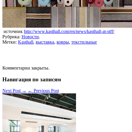
источник
http://www.kasthall.com/en/news/kasthall-at-stff/
Рубрика:
Новости
.
Метки:
Kasthall
,
выставка
,
ковры
,
текстильные
Комментарии закрыты.
Навигация по записям
Next Post
→
←
Previous Post