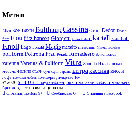
Метки
Cassina
Bulthaup
Dedon
Baxter
Alivar
B&B
Ceccotti
Driade
kartell
Flou
fritz hansen
Giorgetti
Kasthall
fiam
Ivano Redaelli
Knoll
Magis
Lago
maxalto
meridiani
Longhi
morelato
Minotti
Rimadesio
poliform
Poltrona Frau
Tonon
Porada
Selva
Vitra
varenna
Varenna & Poliform
Zanotta
Итальянская
витра
кассина
кнолл
мебель
бултхауп
варенна
ФИЛИПП СТАРК
лофт
полиформ
римадезио
немецкая мебель
флу
© 2026
STILUS — мультибрендовый магазин мебели мировых
брендов
, все права защищены.
Страница Interiors G+
Сообщество G+
Страница в Facebook