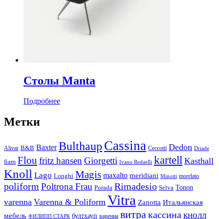
Столы Manta
Подробнее
Метки
Cassina
Bulthaup
Dedon
Baxter
Alivar
B&B
Ceccotti
Driade
kartell
Flou
fritz hansen
Giorgetti
Kasthall
fiam
Ivano Redaelli
Knoll
Magis
Lago
maxalto
meridiani
Longhi
morelato
Minotti
Rimadesio
poliform
Poltrona Frau
Tonon
Porada
Selva
Vitra
varenna
Varenna & Poliform
Zanotta
Итальянская
витра
кассина
кнолл
мебель
бултхауп
варенна
ФИЛИПП СТАРК