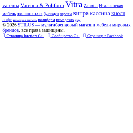
Vitra
varenna
Varenna & Poliform
Zanotta
Итальянская
витра
кассина
кнолл
мебель
бултхауп
варенна
ФИЛИПП СТАРК
лофт
полиформ
римадезио
немецкая мебель
флу
© 2026
STILUS — мультибрендовый магазин мебели мировых
брендов
, все права защищены.
Страница Interiors G+
Сообщество G+
Страница в Facebook