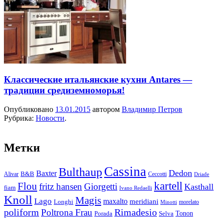
Классические итальянские кухни Antares —
традиции средиземноморья!
Опубликовано
13.01.2015
автором
Владимир Петров
Рубрика:
Новости
.
Метки
Cassina
Bulthaup
Dedon
Baxter
Alivar
B&B
Ceccotti
Driade
kartell
Flou
fritz hansen
Giorgetti
Kasthall
fiam
Ivano Redaelli
Knoll
Magis
Lago
maxalto
meridiani
Longhi
morelato
Minotti
Rimadesio
poliform
Poltrona Frau
Tonon
Porada
Selva