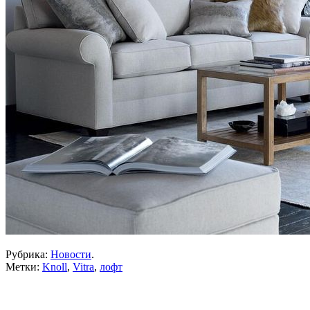
Рубрика:
Новости
.
Метки:
Knoll
,
Vitra
,
лофт