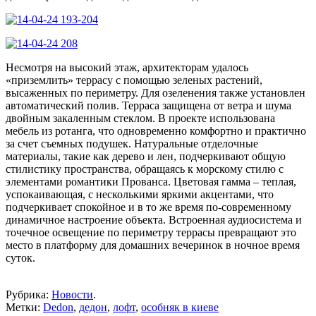
Несмотря на высокий этаж, архитекторам удалось
«приземлить» террасу с помощью зеленых растений,
высаженных по периметру. Для озеленения также установлен
автоматический полив. Терраса защищена от ветра и шума
двойным закаленным стеклом. В проекте использована
мебель из ротанга, что одновременно комфортно и практично
за счет съемных подушек. Натуральные отделочные
материалы, такие как дерево и лен, подчеркивают общую
стилистику пространства, обращаясь к морскому стилю с
элементами романтики Прованса. Цветовая гамма – теплая,
успокаивающая, с несколькими яркими акцентами, что
подчеркивает спокойное и в то же время по-современному
динамичное настроение объекта. Встроенная аудиосистема и
точечное освещение по периметру террасы превращают это
место в платформу для домашних вечеринок в ночное время
суток.
Рубрика:
Новости
.
Метки:
Dedon
,
дедон
,
лофт
,
особняк в киеве