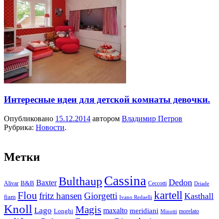
Интересные идеи для детской комнаты девочки.
Опубликовано
15.12.2014
автором
Владимир Петров
Рубрика:
Новости
.
Метки
Cassina
Bulthaup
Dedon
Baxter
Alivar
B&B
Ceccotti
Driade
kartell
Flou
fritz hansen
Giorgetti
Kasthall
fiam
Ivano Redaelli
Knoll
Magis
Lago
maxalto
meridiani
Longhi
morelato
Minotti