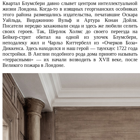
Квартал Блумсбери давно слывет центром интеллектуальной
жизни Лондона. Когда-то в изящных георгианских особняках
этого района размещались издательства, печатавшие Оскара
Уайльда, Вирджинию Вульф и Артура Конан Дойля.
Писатели нередко захаживали сюда и здесь же любили селить
своих героев. Так, Шерлок Холмс до своего переезда на
Бейкер-стрит обитал на одной из улочек Блумсбери,
неподалеку жил и Чарльз Киттербелл из «Очерков Боза»
Диккенса. Здесь находился и наш герой — таунхаус 1722 года
постройки. В Англии подобного рода дома принято называть
«террасными» — их начали возводить в XVII веке, после
Великого пожара в Лондоне.