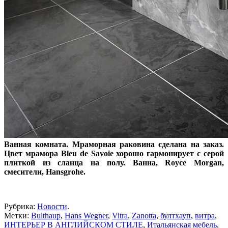
Ванная комната. Мраморная раковина сделана на заказ.
Цвет мрамора Bleu de Savoie хорошо гармонирует с серой
плиткой из сланца на полу. Ванна, Royce Morgan,
смесители, Hansgrohe.
Рубрика:
Новости
.
Метки:
Bulthaup
,
Hans Wegner
,
Vitra
,
Zanotta
,
бултхауп
,
витра
,
ИНТЕРЬЕР В АНГЛИЙСКОМ СТИЛЕ
,
Итальянская мебель
,