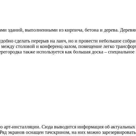
ами зданий, выполненными из кирпича, бетона и дерева. Деревян
добно сделать перерыв на ланч, но и провести небольшое собран
 между столовой и конференц-залом, помещение легко трансфор
Перегородка также используется как большая доска – специально
ю арт-инсталляции. Сюда выводится информация об актуальных 
 Ряд экранов оснащен тачскрином, на них можно зарезервироват