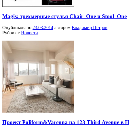
Magis: трехмерные стулья Chair_One и Stool_One
Опубликовано
23.03.2014
автором
Владимир Петров
Рубрика:
Новости
.
Проект Poliform&Varenna на 123 Third Avenue в