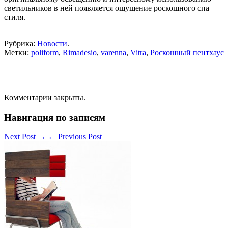
светильников в ней появляется ощущение роскошного спа
стиля.
Рубрика:
Новости
.
Метки:
poliform
,
Rimadesio
,
varenna
,
Vitra
,
Роскошный пентхаус
Комментарии закрыты.
Навигация по записям
Next Post
→
←
Previous Post