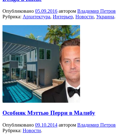
Опубликовано
05.09.2016
автором
Владимир Петров
Рубрика:
Архитектура
,
Интерьер
,
Новости
,
Украина
.
Особняк Мэттью Перри в Малибу
Опубликовано
09.10.2014
автором
Владимир Петров
Рубрика:
Новости
.