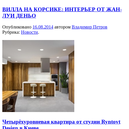
ВИЛЛА НА КОРСИКЕ: ИНТЕРЬЕР ОТ ЖАН-
ЛУИ ДЕНЬО
Опубликовано
16.08.2014
автором
Владимир Петров
Рубрика:
Новости
.
Четырёхуровневая квартира от студии Ryntovt
Design в Киеве