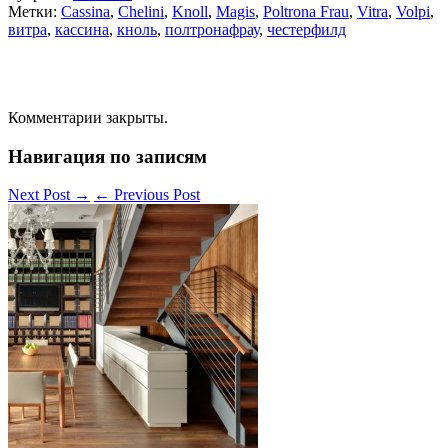
Метки:
Cassina
,
Chelini
,
Knoll
,
Magis
,
Poltrona Frau
,
Vitra
,
Volpi
,
витра
,
кассина
,
кноль
,
полтронафрау
,
честерфилд
Комментарии закрыты.
Навигация по записям
Next Post
→
←
Previous Post