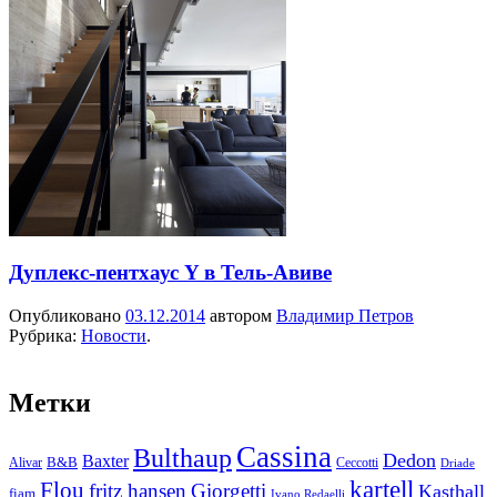
Дуплекс-пентхаус Y в Тель-Авиве
Опубликовано
03.12.2014
автором
Владимир Петров
Рубрика:
Новости
.
Метки
Cassina
Bulthaup
Dedon
Baxter
Alivar
B&B
Ceccotti
Driade
kartell
Flou
fritz hansen
Giorgetti
Kasthall
fiam
Ivano Redaelli