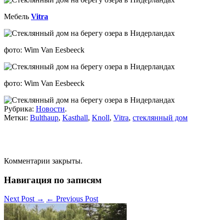
Мебель
Vitra
фото: Wim Van Eesbeeck
фото: Wim Van Eesbeeck
Рубрика:
Новости
.
Метки:
Bulthaup
,
Kasthall
,
Knoll
,
Vitra
,
стеклянный дом
Комментарии закрыты.
Навигация по записям
Next Post
→
←
Previous Post