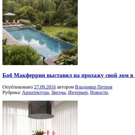
Боб Макферрин выставил на продажу свой дом 
Опубликовано
27.09.2016
автором
Владимир Петров
Рубрика:
Архитектура
,
Звезды
,
Интерьер
,
Новости
.