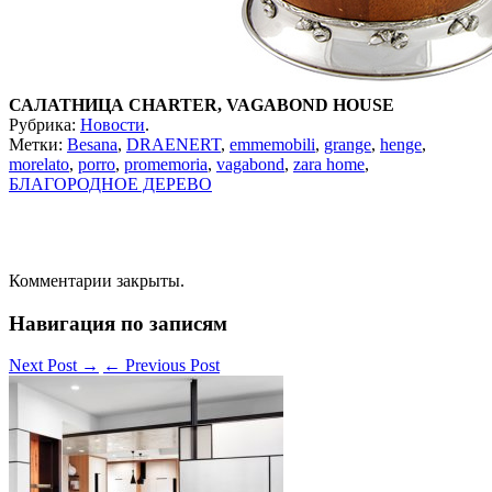
САЛАТНИЦА CHARTER, VAGABOND HOUSE
Рубрика:
Новости
.
Метки:
Besana
,
DRAENERT
,
emmemobili
,
grange
,
henge
,
morelato
,
porro
,
promemoria
,
vagabond
,
zara home
,
БЛАГОРОДНОЕ ДЕРЕВО
Комментарии закрыты.
Навигация по записям
Next Post
→
←
Previous Post