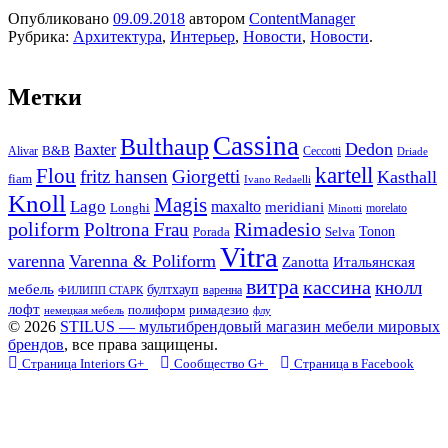
Опубликовано
09.09.2018
автором
ContentManager
Рубрика:
Архитектура
,
Интерьер
,
Новости
,
Новости
.
Метки
Cassina
Bulthaup
Dedon
Baxter
Alivar
B&B
Ceccotti
Driade
kartell
Flou
fritz hansen
Giorgetti
Kasthall
fiam
Ivano Redaelli
Knoll
Magis
Lago
maxalto
meridiani
Longhi
morelato
Minotti
Rimadesio
poliform
Poltrona Frau
Tonon
Porada
Selva
Vitra
varenna
Varenna & Poliform
Zanotta
Итальянская
витра
кассина
кнолл
мебель
бултхауп
варенна
ФИЛИПП СТАРК
лофт
полиформ
римадезио
немецкая мебель
флу
© 2026
STILUS — мультибрендовый магазин мебели мировых
брендов
, все права защищены.
Страница Interiors G+
Сообщество G+
Страница в Facebook