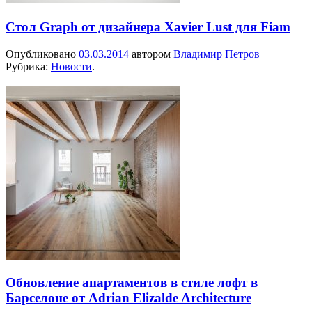
Стол Graph от дизайнера Xavier Lust для Fiam
Опубликовано
03.03.2014
автором
Владимир Петров
Рубрика:
Новости
.
Обновление апартаментов в стиле лофт в
Барселоне от Adrian Elizalde Architecture