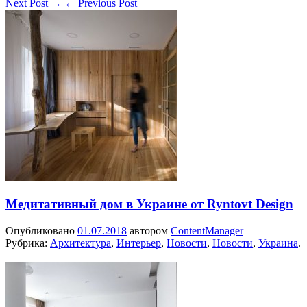
Next Post
→
←
Previous Post
Медитативный дом в Украине от Ryntovt Design
Опубликовано
01.07.2018
автором
ContentManager
Рубрика:
Архитектура
,
Интерьер
,
Новости
,
Новости
,
Украина
.