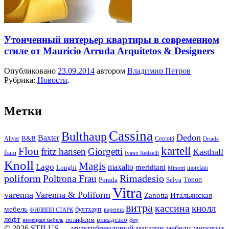
Утонченный интерьер квартиры в современном
стиле от Mauricio Arruda Arquitetos & Designers
Опубликовано
23.09.2014
автором
Владимир Петров
Рубрика:
Новости
.
Метки
Cassina
Bulthaup
Dedon
Baxter
Alivar
B&B
Ceccotti
Driade
kartell
Flou
fritz hansen
Giorgetti
Kasthall
fiam
Ivano Redaelli
Knoll
Magis
Lago
maxalto
meridiani
Longhi
morelato
Minotti
Rimadesio
poliform
Poltrona Frau
Tonon
Porada
Selva
Vitra
varenna
Varenna & Poliform
Zanotta
Итальянская
витра
кассина
кнолл
мебель
бултхауп
варенна
ФИЛИПП СТАРК
лофт
полиформ
римадезио
немецкая мебель
флу
© 2026
STILUS — мультибрендовый магазин мебели мировых