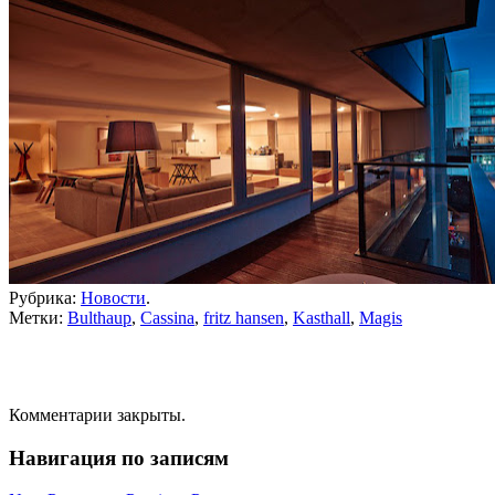
Рубрика:
Новости
.
Метки:
Bulthaup
,
Cassina
,
fritz hansen
,
Kasthall
,
Magis
Комментарии закрыты.
Навигация по записям