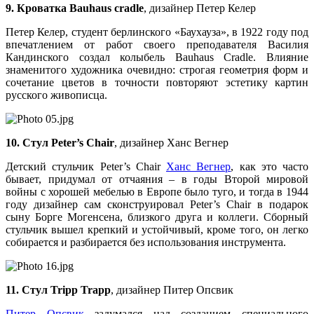
9. Кроватка Bauhaus cradle
, дизайнер Петер Келер
Петер Келер, студент берлинского «Баухауза», в 1922 году под
впечатлением от работ своего преподавателя Василия
Кандинского создал колыбель Bauhaus Сradle. Влияние
знаменитого художника очевидно: строгая геометрия форм и
сочетание цветов в точности повторяют эстетику картин
русского живописца.
10. Стул Peter’s Chair
, дизайнер Ханс Вегнер
Детский стульчик Peter’s Chair
Ханс Вегнер
, как это часто
бывает, придумал от отчаяния – в годы Второй мировой
войны с хорошей мебелью в Европе было туго, и тогда в 1944
году дизайнер сам сконструировал Peter’s Chair в подарок
сыну Борге Могенсена, близкого друга и коллеги. Сборный
стульчик вышел крепкий и устойчивый, кроме того, он легко
собирается и разбирается без использования инструмента.
11. Стул Tripp Trapp
, дизайнер Питер Опсвик
Питер Опсвик
задумался над созданием специального