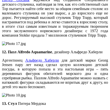
детского стульчика, наблюдая за тем, как его собственный сын
Тор пытается найти себе место за общим семейным столом: из
маленького стульчика он уже вырос, а до взрослого еще не
дорос. Регулируемый высокий стульчик Tripp Trapp, который
настраивается под ребенка и легко ставится к взрослому столу,
в итоге стал самым известным и тиражируемым творением
этого заслуженного норвежского дизайнера: с 1972 года
компания Stokke продала 7 миллионов стульчиков Tripp Trapp.
12. Пазл Alfredo Aquamarine
, дизайнер Альфредо Хаберли
Аргентинец
Альфредо Хаберли
для датской марки Georg
Jensen пару лет назад сделал целую коллекцию детской
посуды, в которую попала и эта настольная игра – пять
деревянных фигурок обитателей морского дна и одна
серебряная рыбка. Пазлом Alfredo Aquamarine можно назвать с
натяжкой: фигурки складываются не впритык друг к другу, но
детей это мало беспокоит.
13. Стул
Питера Мердока