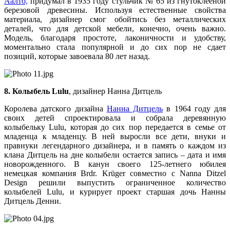
Аалто,
придумал в 1935 году стульчик № 65 из гнутоклееной
березовой древесины. Используя естественные свойства
материала, дизайнер смог обойтись без металлических
деталей, что для детской мебели, конечно, очень важно.
Модель, благодаря простоте, лаконичности и удобству,
моментально стала популярной и до сих пор не сдает
позиций, которые завоевала 80 лет назад.
8. Колыбель Lulu
, дизайнер Нанна Дитцель
Королева датского дизайна
Нанна Дитцель
в 1964 году для
своих детей спроектировала и собрала деревянную
колыбельку Lulu, которая до сих пор передается в семье от
младенца к младенцу. В ней выросли все дети, внуки и
правнуки легендарного дизайнера, и в память о каждом из
клана Дитцель на дне колыбели остается запись – дата и имя
новорожденного. В канун своего 125-летнего юбилея
немецкая компания Brdr. Krüger совместно с Nanna Ditzel
Design решили выпустить ограниченное количество
колыбелей Lulu, и курирует проект старшая дочь Нанны
Дитцель Денни.