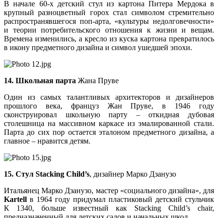
В начале 60-х детский стул из картона Питера Мердока в
крупный разноцветный горох стал символом стремительно
распространявшегося поп-арта, «культуры недолговечности»
и теории потребительского отношения к жизни и вещам.
Времена изменились, а кресло из куска картона превратилось
в икону предметного дизайна и символ ушедшей эпохи.
14. Школьная парта
Жана Пруве
Один из самых талантливых архитекторов и дизайнеров
прошлого века, француз Жан Пруве, в 1946 году
сконструировал школьную парту – откидная дубовая
столешница на массивном каркасе из эмалированной стали.
Парта до сих пор остается эталоном предметного дизайна, а
главное – нравится детям.
15. Стул Stacking Child’s
, дизайнер Марко Дзанузо
Итальянец Марко Дзанузо, мастер «социального дизайна», для
Kartell
в 1964 году придумал пластиковый детский стульчик
К 1340, больше известный как Stacking Child’s chair,
предназначенный для детских садов и начальных школ.