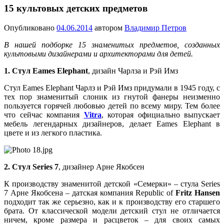
15 культовых детских предметов
Опубликовано
04.06.2014
автором
Владимир Петров
В нашей подборке 15 знаменитых предметов, созданных
культовыми дизайнерами и архитекторами для детей.
1. Стул Eames Elephant
,
дизайн Чарлза и Рэй Имз
Стул Eames Elephant Чарлз и Рэй Имз придумали в 1945 году, с
тех пор знаменитый слоник из гнутой фанеры неизменно
пользуется горячей любовью детей по всему миру. Тем более
что сейчас компания
Vitra
, которая официально выпускает
мебель легендарных дизайнеров, делает Eames Elephant в
цвете и из легкого пластика.
2. Стул Series 7
, дизайнер Арне Якобсен
К производству знаменитой детской «Семерки» – стула Series
7 Арне Якобсена – датская компания Republic of
Fritz Hansen
подходит так же серьезно, как и к производству его старшего
брата. От классической модели детский стул не отличается
ничем, кроме размера и расцветок – для своих самых