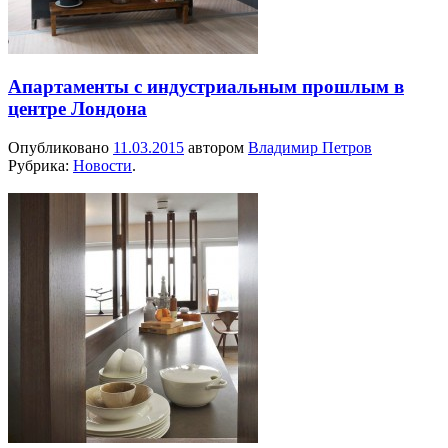
Апартаменты с индустриальным прошлым в
центре Лондона
Опубликовано
11.03.2015
автором
Владимир Петров
Рубрика:
Новости
.