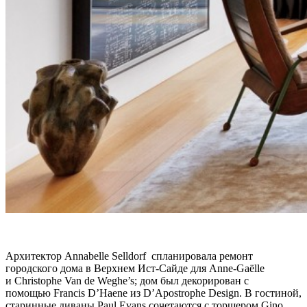
Архитектор Annabelle Selldorf спланировала ремонт
городского дома в Верхнем Ист-
Сайде
для Anne-Gaëlle
и Christophe Van de Weghe’s;
дом был декорирован с
помощью Francis D’Haene из D’Apostrophe Design. В гостиной,
старинные диваны Paul Evans сочетаются с торшером Gino