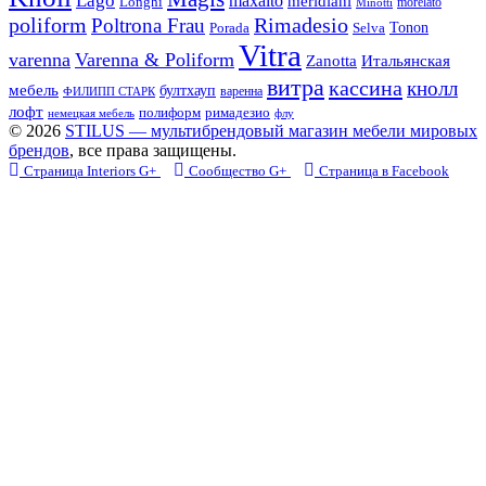
Lago
maxalto
meridiani
Longhi
morelato
Minotti
Rimadesio
poliform
Poltrona Frau
Tonon
Porada
Selva
Vitra
varenna
Varenna & Poliform
Zanotta
Итальянская
витра
кассина
кнолл
мебель
бултхауп
варенна
ФИЛИПП СТАРК
лофт
полиформ
римадезио
немецкая мебель
флу
© 2026
STILUS — мультибрендовый магазин мебели мировых
брендов
, все права защищены.
Страница Interiors G+
Сообщество G+
Страница в Facebook