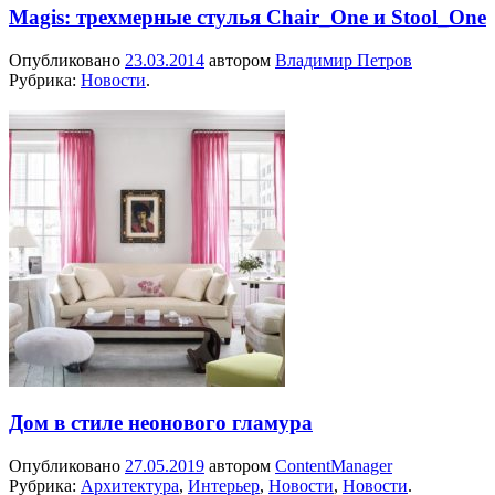
Magis: трехмерные стулья Chair_One и Stool_One
Опубликовано
23.03.2014
автором
Владимир Петров
Рубрика:
Новости
.
Дом в стиле неонового гламура
Опубликовано
27.05.2019
автором
ContentManager
Рубрика:
Архитектура
,
Интерьер
,
Новости
,
Новости
.