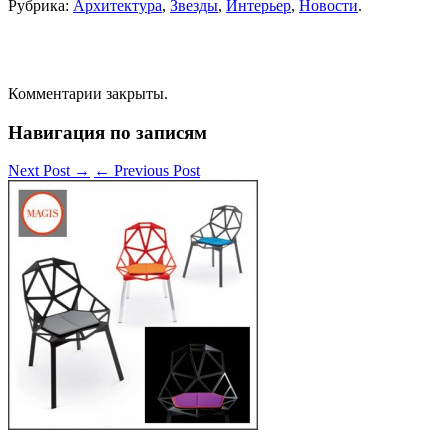
Рубрика:
Архитектура
,
Звезды
,
Интерьер
,
Новости
.
Комментарии закрыты.
Навигация по записям
Next Post
→
←
Previous Post