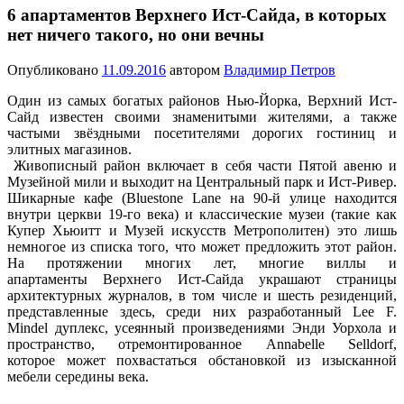
6 апартаментов Верхнего Ист-Сайда, в которых
нет ничего такого, но они вечны
Опубликовано
11.09.2016
автором
Владимир Петров
Один из самых богатых районов Нью-Йорка, Верхний Ист-
Сайд известен своими знаменитыми жителями, а также
частыми звёздными посетителями дорогих гостиниц и
элитных магазинов.
Живописный район включает в себя части Пятой авеню и
Музейной мили и выходит на Центральный парк и Ист-Ривер.
Шикарные кафе (Bluestone Lane на 90-й улице находится
внутри церкви 19-го века) и классические музеи (такие как
Купер Хьюитт и Музей искусств Метрополитен) это лишь
немногое из списка того, что может предложить этот район.
На протяжении многих лет, многие виллы и
апартаменты Верхнего Ист-Сайда украшают страницы
архитектурных журналов, в том числе и шесть резиденций,
представленные здесь, среди них разработанный Lee F.
Mindel дуплекс, усеянный произведениями Энди Уорхола и
пространство, отремонтированное Annabelle Selldorf,
которое может похвастаться обстановкой из изысканной
мебели середины века.