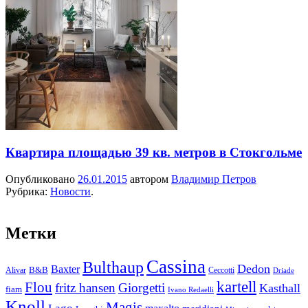
Квартира площадью 39 кв. метров в Стокгольме
Опубликовано
26.01.2015
автором
Владимир Петров
Рубрика:
Новости
.
Метки
Cassina
Bulthaup
Dedon
Baxter
Alivar
B&B
Ceccotti
Driade
kartell
Flou
fritz hansen
Giorgetti
Kasthall
fiam
Ivano Redaelli
Knoll
Magis