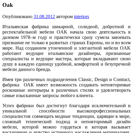
Oak
Опубликовано
31.08.2012
автором
interiors
Итальянская фабрика шикарной, солидной, добротной и
респектабельной мебели OAK начала свою деятельность в
далеком 1978–м году и практически сразу сумела завоевать
признание не только в развитых странах Европы, но и во всем
мире. Над созданием утонченной и элегантной мебели OAK
работают ведущие итальянские дизайнеры, признанные
специалисты и ведущие мастера, которые вкладывают свою
душу в каждую единицу удобной, комфортной и безупречной
мебели данного бренда.
Имея три различных подразделения Classic, Design и Contract,
фабрика ОАК имеет возможность создавать неповторимые
роскошные интерьеры в различных стилях и удовлетворить
самые изысканные запросы любого клиента.
Успех фабрики был достигнут благодаря исключительной и
уникальной способности высокопрофессиональных
специалистов совмещать модные тенденции, царящие в мире,
сложный технический подход и неповторимый дизайн
мебели, которой можно гордиться и которая вызывает
восхищение и чувство истинного наслаждения материалами,