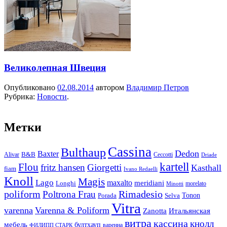
Великолепная Швеция
Опубликовано
02.08.2014
автором
Владимир Петров
Рубрика:
Новости
.
Метки
Cassina
Bulthaup
Dedon
Baxter
Alivar
B&B
Ceccotti
Driade
kartell
Flou
fritz hansen
Giorgetti
Kasthall
fiam
Ivano Redaelli
Knoll
Magis
Lago
maxalto
meridiani
Longhi
morelato
Minotti
Rimadesio
poliform
Poltrona Frau
Tonon
Porada
Selva
Vitra
varenna
Varenna & Poliform
Zanotta
Итальянская
витра
кассина
кнолл
мебель
бултхауп
варенна
ФИЛИПП СТАРК