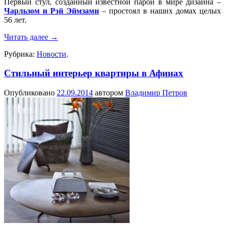
Первый стул, созданный известной парой в мире дизайна –
Чарльзом и Рэй Эймзами
– простоял в наших домах целых
56 лет.
Читать далее
→
Рубрика:
Новости
.
Стильный интерьер квартиры в Афинах
Опубликовано
22.09.2014
автором
Владимир Петров