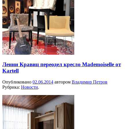
Ленни Кравиц переодел кресло Mademoiselle от
Kartell
Опубликовано
02.06.2014
автором
Владимир Петров
Рубрика:
Новости
.