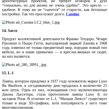
архитектурных проектов, не требует оговорок в духе
“гениально, но для жизни не очень удобно”. Это кресло —
удобное. К тому же не “сыпется” от старости, как бетонные
постройки. Так что прослужит долго.
Cassina
.
14. Sacco
Продукт коллективной деятельности Франко Теодоро, Чезаре
Паолини и Пьеро Гатти, выпущенный маркой Zanotta в 1968
году, изменил не только предметный мир, породив новый тип
мебели, но и наши привычки — в креслах-мешках не сидят,
на них валяются.
15. L-1
Лампа, которую придумал в 1937 году основатель марки Luxo
Як Якобсен, к сегодняшнему дню продалась в количестве 25
млн штук. Одна из них, освещавшая стол мультипликатора
Джона Лассетера, стала прототипом лампы Luxo Jr. из
заставок Pixar. В отличие от L-1, “Малыш Люксо” существует
только в виде 3D-графики, хотя популярность у него тоже
многомиллионная.