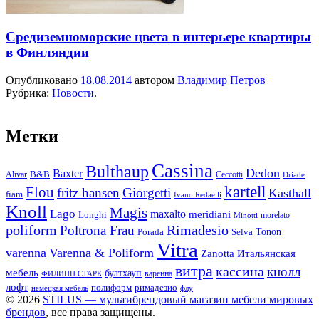
Средиземноморские цвета в интерьере квартиры
в Финляндии
Опубликовано
18.08.2014
автором
Владимир Петров
Рубрика:
Новости
.
Метки
Cassina
Bulthaup
Dedon
Baxter
Alivar
B&B
Ceccotti
Driade
kartell
Flou
fritz hansen
Giorgetti
Kasthall
fiam
Ivano Redaelli
Knoll
Magis
Lago
maxalto
meridiani
Longhi
morelato
Minotti
Rimadesio
poliform
Poltrona Frau
Tonon
Porada
Selva
Vitra
varenna
Varenna & Poliform
Zanotta
Итальянская
витра
кассина
кнолл
мебель
бултхауп
варенна
ФИЛИПП СТАРК
лофт
полиформ
римадезио
немецкая мебель
флу
© 2026
STILUS — мультибрендовый магазин мебели мировых
брендов
, все права защищены.