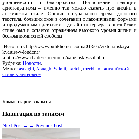
утонченности и благородства. Воплощение традиций
аристократизма – именно так можно сказать про дизайн в
английском стиле. Обилие натурального древа, дорогого
текстиля, больших окон в сочетании с лаконичными формами
и продуманными деталями – дизайн интерьера в английском
стиле был и остается отражением высокого уровня жизни и
бескомпромиссной свободы.
Источник http://www.pufikhomes.com/2013/05/viktorianskaya-
kvartira-v-londone/
и http://www.charlescameron.ru/i/angliiskiy-stil.php
Рубрика:
Новости
.
Метки:
asnaghi
,
Asnaghi Salotti
,
kartell
,
meridiani
,
английский
стиль в интерьере
Комментарии закрыты.
Навигация по записям
Next Post
→
←
Previous Post