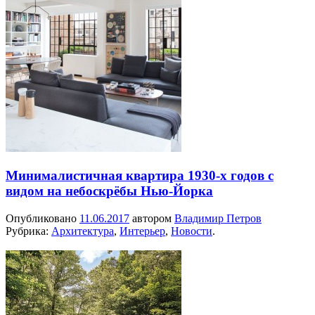
Минималистичная квартира 1930-х годов с
видом на небоскрёбы Нью-Йорка
Опубликовано
11.06.2017
автором
Владимир Петров
Рубрика:
Архитектура
,
Интерьер
,
Новости
.