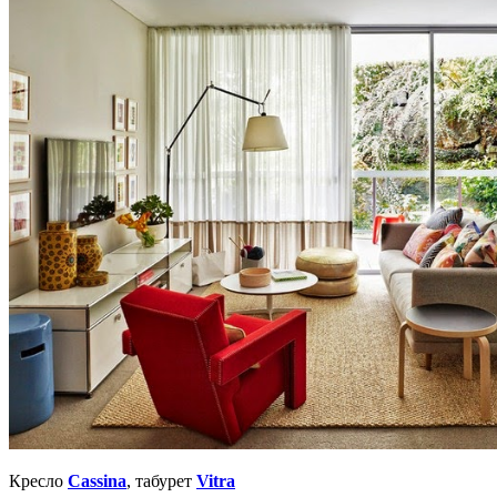
Кресло
Cassina
, табурет
Vitra