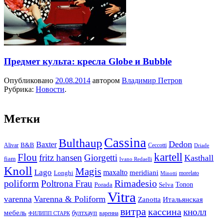
Предмет культа: кресла Globe и Bubble
Опубликовано
20.08.2014
автором
Владимир Петров
Рубрика:
Новости
.
Метки
Cassina
Bulthaup
Dedon
Baxter
Alivar
B&B
Ceccotti
Driade
kartell
Flou
fritz hansen
Giorgetti
Kasthall
fiam
Ivano Redaelli
Knoll
Magis
Lago
maxalto
meridiani
Longhi
morelato
Minotti
Rimadesio
poliform
Poltrona Frau
Tonon
Porada
Selva
Vitra
varenna
Varenna & Poliform
Zanotta
Итальянская
витра
кассина
кнолл
мебель
бултхауп
варенна
ФИЛИПП СТАРК