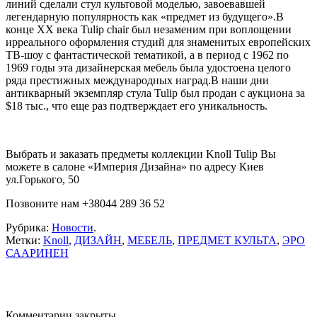
линий сделали стул культовой моделью, завоевавшей
легендарную популярность как «предмет из будущего».В
конце XX века Tulip chair был незаменим при воплощении
ирреального оформления студий для знаменитых европейских
ТВ-шоу с фантастической тематикой, а в период с 1962 по
1969 годы эта дизайнерская мебель была удостоена целого
ряда престижных международных наград.В наши дни
антикварный экземпляр стула Tulip был продан с аукциона за
$18 тыс., что еще раз подтверждает его уникальность.
Выбрать и заказать предметы коллекции Knoll Tulip Вы
можете в салоне «Империя Дизайна» по адресу Киев
ул.Горького, 50
Позвоните нам +38044 289 36 52
Рубрика:
Новости
.
Метки:
Knoll
,
ДИЗАЙН
,
МЕБЕЛЬ
,
ПРЕДМЕТ КУЛЬТА
,
ЭРО
СААРИНЕН
Комментарии закрыты.