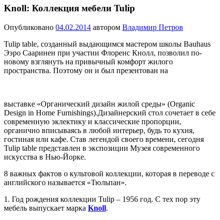
Knoll: Коллекция мебели Tulip
Опубликовано
04.02.2014
автором
Владимир Петров
Tulip table, созданный выдающимся мастером школы Bauhaus
Ээро Сааринен при участии Флоренс Кнолл, позволил по-
новому взглянуть на привычный комфорт жилого
пространства. Поэтому он и был презентован на
выставке «Органический дизайн жилой среды» (Organic
Design in Home Furnishings).Дизайнерский стол сочетает в себе
современную эклектику и классические пропорции,
органично вписываясь в любой интерьер, будь то кухня,
гостиная или кафе. Став легендой своего времени, сегодня
Tulip table представлен в экспозиции Музея современного
искусства в Нью-Йорке.
8 важных фактов о культовой коллекции, которая в переводе с
английского называется «Тюльпан».
1. Год рождения коллекции Tulip – 1956 год. С тех пор эту
мебель выпускает марка
Knoll
.