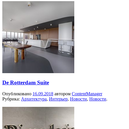
De Rotterdam Suite
Опубликовано
16.09.2018
автором
ContentManager
Рубрика:
Архитектура
,
Интерьер
,
Новости
,
Новости
.