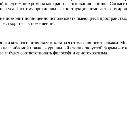
й плед и монохромная контрастная основанию спинка. Согласите
о вкуса. Поэтому оригинальная конструкция помогает формиров
и не позволит полноценно использовать имеющееся пространство.
 растворяться в помещении.
ворка которого позволяет отказаться от массивного трельяжа. М
 на сгибаемой ножке, журнальный столик округлой формы – толь
риант будет соответствовать философии аристократизма.