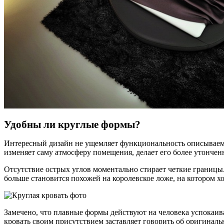
Удобны ли круглые формы?
Интересный дизайн не ущемляет функциональность описываемог
изменяет саму атмосферу помещения, делает его более утонче
Отсутствие острых углов моментально стирает четкие границы. 
больше становится похожей на королевское ложе, на котором х
Замечено, что плавные формы действуют на человека успокаива
кровать своим присутствием заставляет говорить об оригиналь