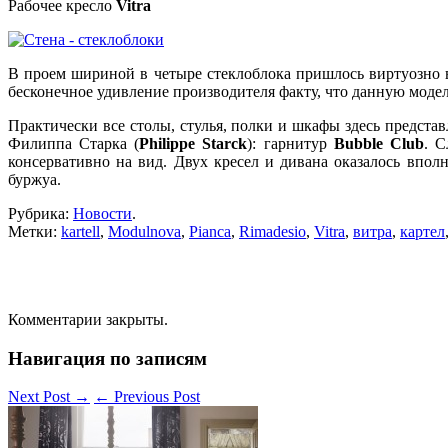
Рабочее кресло
Vitra
В проем шириной в четыре стеклоблока пришлось виртуозно
бесконечное удивление производителя факту, что данную моде
Практически все столы, стулья, полки и шкафы здесь предст
Филиппа Старка (
Philippe Starck
): гарнитур
Bubble Club
. С
консервативно на вид. Двух кресел и дивана оказалось впо
буржуа.
Рубрика:
Новости
.
Метки:
kartell
,
Modulnova
,
Pianca
,
Rimadesio
,
Vitra
,
витра
,
картел
Комментарии закрыты.
Навигация по записям
Next Post
→
←
Previous Post