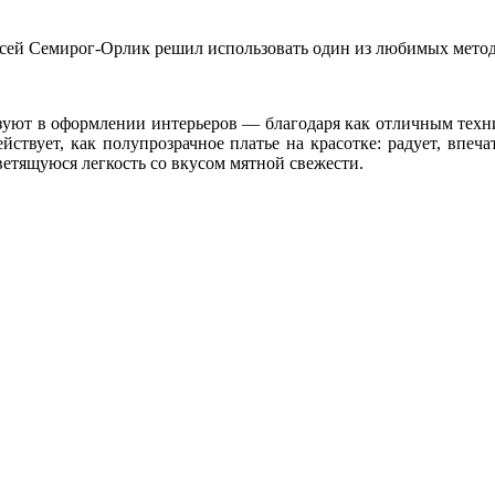
сей Семирог-Орлик решил использовать один из любимых метод
ьзуют в оформлении интерьеров — благодаря как отличным тех
твует, как полупрозрачное платье на красотке: радует, впеча
ветящуюся легкость со вкусом мятной свежести.