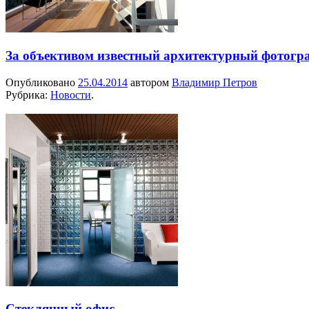
За объективом известный архитектурный фотограф
Опубликовано
25.04.2014
автором
Владимир Петров
Рубрика:
Новости
.
Стеклянный офис