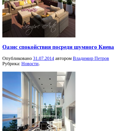
Оазис спокойствия посреди шумного Киева
Опубликовано
31.07.2014
автором
Владимир Петров
Рубрика:
Новости
.