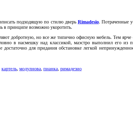
 вписать подходящую по стилю дверь
Rimadesio
. Потраченные у
ль в принципе возможно укоротить.
авляют добротную, но все же типично офисную мебель. Тем ярч
ловно в насмешку над классикой, маэстро выполнил его из 
лне достаточно для придания обстановке легкой непринужденно
,
картель
,
модулнова
,
пианка
,
римадезио