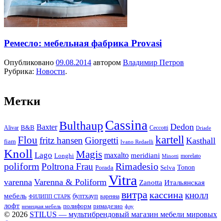
Ремесло: мебельная фабрика Provasi
Опубликовано
09.08.2014
автором
Владимир Петров
Рубрика:
Новости
.
Метки
Cassina
Bulthaup
Dedon
Baxter
Alivar
B&B
Ceccotti
Driade
kartell
Flou
fritz hansen
Giorgetti
Kasthall
fiam
Ivano Redaelli
Knoll
Magis
Lago
maxalto
meridiani
Longhi
morelato
Minotti
Rimadesio
poliform
Poltrona Frau
Tonon
Porada
Selva
Vitra
varenna
Varenna & Poliform
Zanotta
Итальянская
витра
кассина
кнолл
мебель
бултхауп
варенна
ФИЛИПП СТАРК
лофт
полиформ
римадезио
немецкая мебель
флу
© 2026
STILUS — мультибрендовый магазин мебели мировых