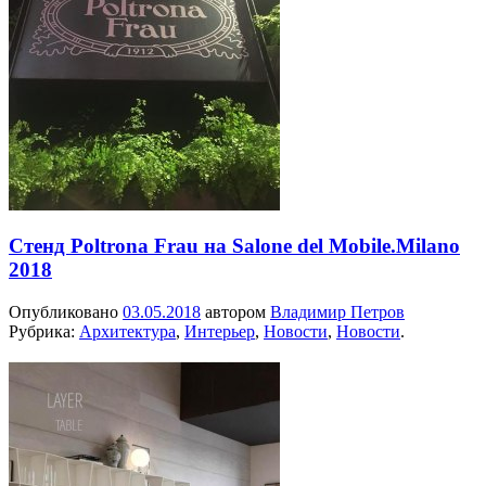
Стенд Poltrona Frau на Salone del Mobile.Milano
2018
Опубликовано
03.05.2018
автором
Владимир Петров
Рубрика:
Архитектура
,
Интерьер
,
Новости
,
Новости
.