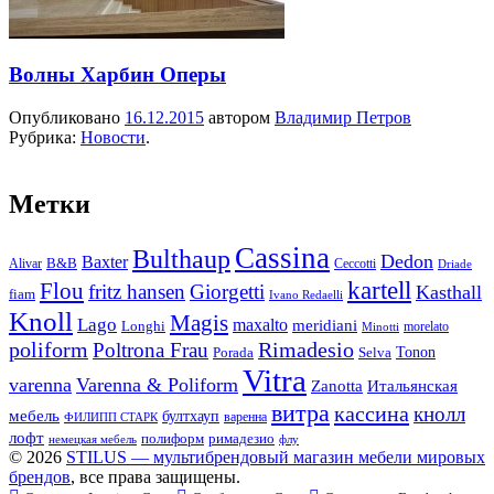
Волны Харбин Оперы
Опубликовано
16.12.2015
автором
Владимир Петров
Рубрика:
Новости
.
Метки
Cassina
Bulthaup
Dedon
Baxter
Alivar
B&B
Ceccotti
Driade
kartell
Flou
fritz hansen
Giorgetti
Kasthall
fiam
Ivano Redaelli
Knoll
Magis
Lago
maxalto
meridiani
Longhi
morelato
Minotti
Rimadesio
poliform
Poltrona Frau
Tonon
Porada
Selva
Vitra
varenna
Varenna & Poliform
Zanotta
Итальянская
витра
кассина
кнолл
мебель
бултхауп
варенна
ФИЛИПП СТАРК
лофт
полиформ
римадезио
немецкая мебель
флу
© 2026
STILUS — мультибрендовый магазин мебели мировых
брендов
, все права защищены.